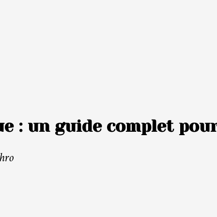
ue : un guide complet pou
thro