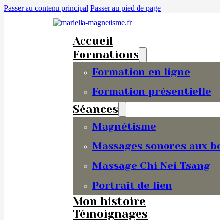
Passer au contenu principal
Passer au pied de page
Accueil
Formations
Formation en ligne
Formation présentielle
Séances
Magnétisme
Massages sonores aux bo
Massage Chi Nei Tsang
Portrait de lien
Mon histoire
Témoignages