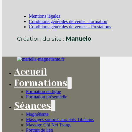
Mentions légales
Conditions générales de vente – formation
Conditions générales de ventes – Prestations
Création du site :
Manuelo
Accueil
Formations
Formation en ligne
Formation présentielle
Séances
Magnétisme
Massages sonores aux bols Tibétains
Massage Chi Nei Tsang
Portrait de lien