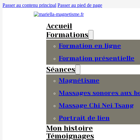
Passer au contenu principal
Passer au pied de page
Accueil
Formations
Formation en ligne
Formation présentielle
Séances
Magnétisme
Massages sonores aux bo
Massage Chi Nei Tsang
Portrait de lien
Mon histoire
Témoignages