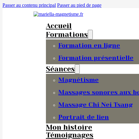
Passer au contenu principal
Passer au pied de page
Accueil
Formations
Formation en ligne
Formation présentielle
Séances
Magnétisme
Massages sonores aux bo
Massage Chi Nei Tsang
Portrait de lien
Mon histoire
Témoignages