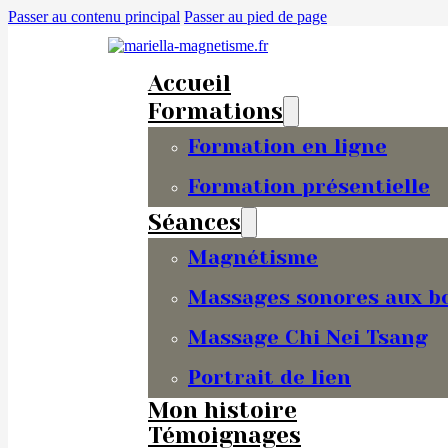
Passer au contenu principal
Passer au pied de page
Accueil
Formations
Formation en ligne
Formation présentielle
Séances
Magnétisme
Massages sonores aux bo
Massage Chi Nei Tsang
Portrait de lien
Mon histoire
Témoignages