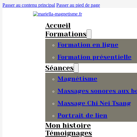
Passer au contenu principal
Passer au pied de page
Accueil
Formations
Formation en ligne
Formation présentielle
Séances
Magnétisme
Massages sonores aux bo
Massage Chi Nei Tsang
Portrait de lien
Mon histoire
Témoignages