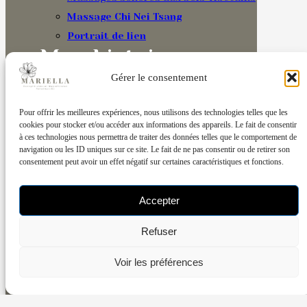
Massage Chi Nei Tsang
Portrait de lien
Mon histoire
Témoignages
Gérer le consentement
Blog
Pour offrir les meilleures expériences, nous utilisons des technologies telles que les
Contact
cookies pour stocker et/ou accéder aux informations des appareils. Le fait de consentir
à ces technologies nous permettra de traiter des données telles que le comportement de
navigation ou les ID uniques sur ce site. Le fait de ne pas consentir ou de retirer son
consentement peut avoir un effet négatif sur certaines caractéristiques et fonctions.
Découvrir la formation
Réserver une séance
Accepter
Séances énergétiques & formation en
Refuser
magnétisme – Nantes et à distance.
Voir les préférences